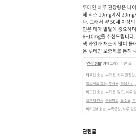
루테인 하루 권장량은 나이
해 최소 10mg에서 20
다. 그래서 약 50세 이상
인은 태아 발달에 중요하며
6~10mg를 추천드립니다.
색 과일과 채소에 많이 들
은 루테인 보충제를 통해 
'
건강 정보
' 카테고리의 다른 글
타우린 효능, 부작용, 하루 권장량,
밀크씨슬 효능, 부작용, 복용시간,
비오틴 효능, 부작용, 탈모, 하루 
철분제 효능, 복용방법, 흡수율, 
비타민d 효능, 부족증상, 하루 권
관련글