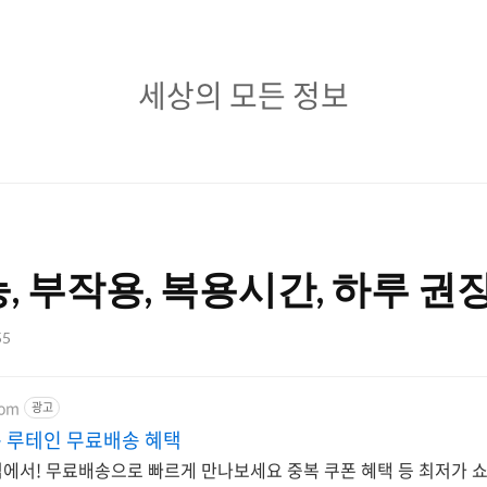
세
세상의 모든 정보
상
의
모
든
, 부작용, 복용시간, 하루 권
정
보
55
com
광고
 루테인 무료배송 혜택
에서! 무료배송으로 빠르게 만나보세요 중복 쿠폰 혜택 등 최저가 