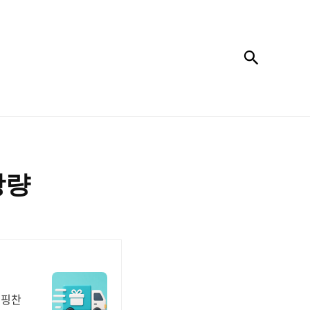
검색
장량
쇼핑찬