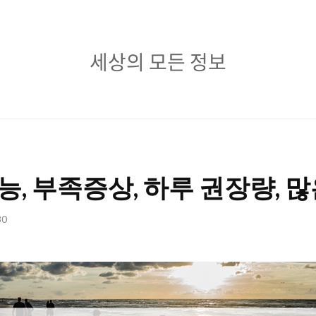
세
세상의 모든 정보
상
의
모
든
능, 부족증상, 하루 권장량, 
정
보
30