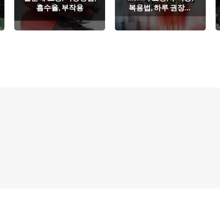
흡수율, 부작용
복용법, 하루 권장량
(식이유황)