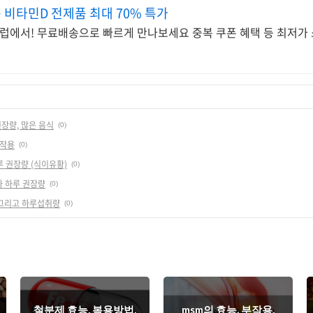
비타민D 전제품 최대 70% 특가
럽에서! 무료배송으로 빠르게 만나보세요 중복 쿠폰 혜택 등 최저가
권장량, 많은 음식
(0)
부작용
(0)
루 권장량 (식이유황)
(0)
과 하루 권장량
(0)
 그리고 하루섭취량
(0)
철분제 효능, 복용방법,
msm의 효능, 부작용,