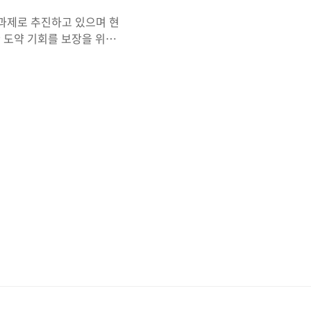
과제로 추진하고 있으며 현
한 도약 기회를 보장을 위해
 청년들을 대상으로 운영되
서민금융진흥원 공고될 예정
청방법, 청년희망적금 중복가
브리핑 보러가기 * 금융위원
 청년들의 자산 형성을 돕
)을 5년간 납입하면 정부지