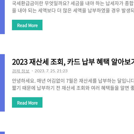
국세환급금이란 무엇일까요? 세금을 내야 하는 납세자가 종합
을 내야 되는 세액보다 더 많은 세액을 납부하였을 경우 발생
세 환급금 조회를 통해 자신의 환급금을 확인할 수 있습니다. 
크게 3가지이며 국세 환급금 소멸시효는 5년이라고 하니 꼭 환
Read More
기간동안 국세 환급금을 찾아가지 않는다면 국고로 회수됩니다
금 등 지원금을 신청하였을 경우도 소액 발생할 수 있다고 하니
찾기를 통해 용돈 받는 기분을 받아보시길 바랍니다. 국세 환
는 크게 3가지로 조회할 수 있다고 하였습니다. 홈택스, 손택스
2023 재산세 조회, 카드 납부 혜택 알아보
합니다. 조회 방법은..
경제 정보
2023. 7. 25. 21:23
안녕하세요. 매년 어김없이 7월은 재산세를 납부하는 달입니다.
짧기 때문에 납부하기 전 재산세 조회와 여러 혜택들을 알면 
대한 내용과 종류를 알아보는 시간도 가져보겠습니다. 많은 
라도 덜 내보는 쪽으로 이득을 보는 게 좋겠죠? 재산세 조회
Read More
세금으로 건축물, 선박, 항공기의 소유에 대하여 그 소유자에게
니다. 따라서 지방세 납부를 위해 위택스에서 진행하게 되는데
속하여 납부하기 -> 지방세 -> 로그인을 진행합니다. 방법은
니다. 조회기간과 관할자치단체 등 선택 후 검색을 누르시면 