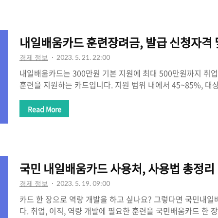
45~85% 바리스타 자격증 국비지원을 받을 수 있는 방법에 
바리스타 자격증 종류와 바리스타 자격증 따는 방법도 확인해
지원현재 고용노동부에서 주관하는 정책으로 국민 누구나(일부 
내일배움카드 훈련장려금, 발급 신청자격 
서 최대 500만원까지 지원..
경제 정보
2023. 5. 21. 22:00
내일배움카드는 300만원 기본 지원에 최대 500만원까지 취업,
훈련을 지원하는 카드입니다. 지원 범위 내에서 45~85%, 대
되며 300만원 계좌를 모두 소진할 경우 일부 대상자에게 100
다. 내일배움카드 훈련장려금, 발급, 신청자격, 신청방법, 발급,
Read More
세한 정보는 아래 링크를 클릭해 주세요. 1. 내일배움카드 
격은 국민 누구나 신청 가능입니다. 하지만 일부 제외되는 대상
상에 대해 알아보겠습니다. 내일배움카드 지원 제외 대상 현직
만 75세 이상 국민기초생활보장법 제9조에 따른 생계급여 수
국민 내일배움카드 사용처, 사용법 총정리
한이 2..
경제 정보
2023. 5. 19. 09:00
카드 한 장으로 역량 개발을 하고 싶나요? 그렇다면 국민내
다. 취업, 이직, 역량 개발에 필요한 훈련을 국민배움카드 한 