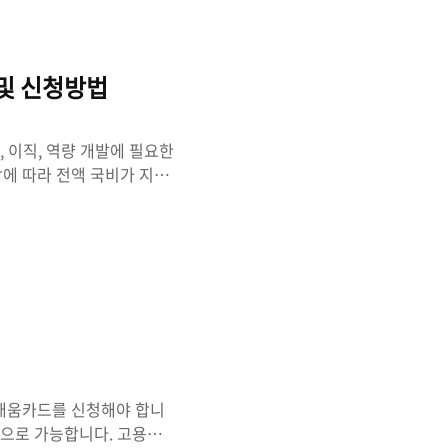
대해 알아보겠습니다. 또한
 보죠.바리스타 자격증 국비
제외) 5년간 300만원에
및 신청방법
 이직, 역량 개발에 필요한
상에 따라 전액 국비가 지원
~200만원을 추가 지원합니
 지원 제외 대상에 대한 자
신청자격 내일배움카드 신청자
이 있습니다. 지원 제외 대
 공무원, 사립학교 교직원
급자 졸업까지 남은 수엽연
일배움카드를 신청해야 합니
장으로 가능합니다. 고용노