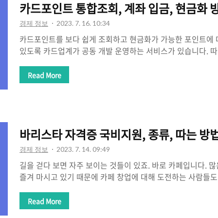
카드포인트 통합조회, 계좌 입금, 현금화 
있습니다. 금액과 납..
경제 정보
2023. 7. 16. 10:34
카드포인트를 보다 쉽게 조회하고 현금화가 가능한 포인트에 
있도록 카드업계가 공동 개발 운영하는 서비스가 있습니다. 
쌓인 포인트를 계좌로 입금받을 수 있는 카드포인트 통합조회,
대해 알아보겠습니다. 관련 NEWS 카드 포인트 사라질라.. "현
Read More
챙겨야" 카드포인트, 1원도 바로 계좌로 입금 "... 모르시는 
인트 통합조회 현재 여신금융협회 카드포인트 통합조회에서 
통해 11개 카드사의 포인트를 조회할 수 있습니다. 잔여 포인
예정 월 또한 조회가 가능하며 포인트를 계좌 입금과 기부가 
바리스타 자격증 국비지원, 종류, 따는 방
용한다면 잔여포..
경제 정보
2023. 7. 14. 09:49
길을 걷다 보면 자주 보이는 것들이 있죠. 바로 카페입니다. 
즐겨 마시고 있기 때문에 카페 창업에 대해 도전하는 사람들도
격증을 공부하는 사람들이 많아지고 있습니다. 개인적으로 바
학원을 찾지만 비용이 부담되어 망설이지기도 하죠. 그래서 
Read More
지원에 대해 알아보고 300만원에서 최대 500만원까지 지원받