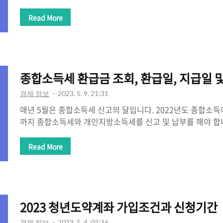
동부에서 심사 후 적합성을 인정받게 된다면 일정 금액을 지원
량을 향상 시킬 수 있습니다. 목차 1. 국민내일배움카드란? 2
Read More
법 3. 국민내일배움카드 자격 4. 국민내일배움카드 사용처 5
1. 국민내일배움카드란? 현대 사회는 급격한 기술 발전을 달리
장의 변화에 대응하기 위해서 생애에 걸친 역량개발 향상 등
실시할 수 있도록 훈련비를 지원하는 제도입니다. 고용노동부
종합소득세 환급금 조회, 환급일, 지급일 및
지원 대상으로 공고된 훈련을..
경제 정보
2023. 5. 9. 21:31
매년 5월은 종합소득세 신고의 달입니다. 2022년도 종합소득이
까지 종합소득세와 개인지방소득세를 신고 및 납부를 해야 합
한 뒤 실제로 내야 하는 세금보다 더 냈다면 다시 돌려받을 수
종합소득세 환급금 조회와 종합소득세 환급일(종소세 환급)을
Read More
시길 바랍니다. 종합소득세 환급금 조회 종합소득세 신고(종소
청 홈택스에서 환급금 조회가 가능합니다. 현재 홈택스 홈페
신고 바로가기가 있습니다. 개인 인증 후 정기 신고를 하면 되
종합소득세 환급금 조회를 시작해 보겠습니다. 1. 홈택스 접
2023 청년도약계좌 가입조건과 신청기간
다. 아래 링크를 클릭해 ..
경제 정보
2023. 5. 4. 02:36