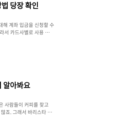
방법 당장 확인
대해 계좌 입금을 신청할 수
따라서 카드사별로 사용 후
 계좌입금, 현금화 방법에
금화, 금투자, 기부 등 혜택
분 없게 해주세요" ▣ 카드포
본인인증 또는 회원가입을
트와 소멸예정 포인트, 소멸
가능합니다. 카드를 자주 사
법 알아봐요
많은 사람들이 커피를 찾고
 많죠. 그래서 바리스타 자
리스타 자격증을 따기 위해
오늘은 바리스타 자격증 국비
으며 지원 범위 내 훈련비