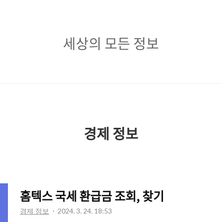
세
세상의 모든 정보
상
의
모
든
정
경제 정보
보
홈텍스 국세 환급금 조회, 찾기
경제 정보
2024. 3. 24. 18:53