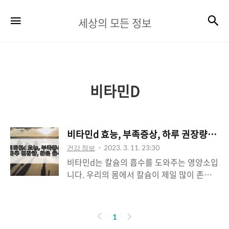
세
검
메뉴
세상의 모든 정보
상
의
모
든
비타민D
정
보
비타민d 효능, 부족증상, 하루 권장량, 많
건강 정보
2023. 3. 11. 23:30
비타민d는 칼슘의 흡수를 도와주는 영양소입
니다. 우리의 몸에서 칼슘이 제일 많이 존재
하는 부분은 뼈와 치아입니다. 따라서 뼈와
치아를 튼튼하게 유지하는데 도움이 됩니다.
또한 면역 기능을 조절하는 데에도 중요한 역
이
다
1
할을 가지고 있습니다. 면역 기능이 약하면