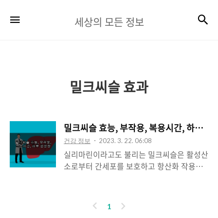
세
검
메뉴
세상의 모든 정보
상
의
모
든
밀크씨슬 효과
정
보
밀크씨슬 효능, 부작용, 복용시간, 하루 권
건강 정보
2023. 3. 22. 06:08
실리마린이라고도 불리는 밀크씨슬은 활성산
소로부터 간세포를 보호하고 항산화 작용을
하여 간 건강에 도움을 주는 영양소입니다.
밀크씨슬은 식물 이름이며 성장하는 환경 또
는 시간에 따라 함유되는 성분들이 달라집니
이
다
1
다. 함량은 밀크씨슬 추출물 중 건강에 좋은