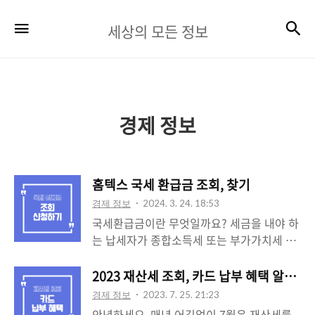
세
검
메뉴
세상의 모든 정보
상
의
모
든
경제 정보
정
보
홈텍스 국세 환급금 조회, 찾기
경제 정보
2024. 3. 24. 18:53
국세환급금이란 무엇일까요? 세금을 내야 하
는 납세자가 종합소득세 또는 부가가치세 등
을 내야 되는 세액보다 더 많은 세액을 납부
하였을 경우 발생되는 환급금을 뜻합니다. 국
2023 재산세 조회, 카드 납부 혜택 알아보
세 환급금 조회를 통해 자신의 환급금을 확인
경제 정보
2023. 7. 25. 21:23
할 수 있습니다. 조회할 수 있는 방법을 보면
안녕하세요. 매년 어김없이 7월은 재산세를