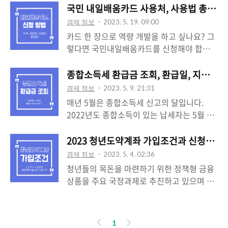
비지원에 대해 알아보고 300만원에서 최대
서 45~85%, 대상에 따라 전액 국비가 지원
국민 내일배움카드 사용처, 사용법 총정리
정 월 또한 조회가 가능하며 포인트를 계좌
500만원까지 지원받으며 지원 범위 내 훈련
되며 300만원 계좌를 모두 소진할 경우 일부
입금과 기부가 가능합니다. 카드를 자주 사용
경제 정보
2023. 5. 19. 09:00
비 45~85% 바리스타 자격증 국비지원을 받
대상자에게 100~200만원을 추가 지원합니
한다면 잔여포..
카드 한 장으로 역량 개발을 하고 싶나요? 그
을 수 있는 방법에 대해 알아보겠습니다. 또
다. 내일배움카드 훈련장려금, 발급, 신청자
렇다면 국민내일배움카드를 신청해야 합니
한 바리스타 자격증 종류와 바리스타 자격증
격, 신청방법, 발급, 지원 제외 대상에 대한 자
다. 취업, 이직, 역량 개발에 필요한 훈련을 국
따는 방법도 확인해 보죠.바리스타 자격증 국
세한 정보는 아래 링크를 클릭해 주세요. 1.
민배움카드 한 장으로 가능합니다. 고용노동
종합소득세 환급금 조회, 환급일, 지급일 및
비지원현재 고용노동부에서 주관하는 정책으
내일배움카드 신청자격 내일배움카드 신청자
부에서 심사 후 적합성을 인정받게 된다면 일
로 국민 누구나(일부 제외) 5년간 300만원에
경제 정보
2023. 5. 9. 21:31
격은 국민 누구나 신청 가능입니다. 하지만
정 금액을 지원받아 관심 분야의 업무 역량을
서 최대 500만원까지 지원..
매년 5월은 종합소득세 신고의 달입니다.
일부 제외되는 대상이 있습니다. 지원 제외
향상 시킬 수 있습니다. 목차 1. 국민내일배움
2022년도 종합소득이 있는 납세자는 5월 31
대상에 대해 알아보겠습니다. 내일배움카드
카드란? 2. 국민내일배움카드 신청 방법 3.
일까지 종합소득세와 개인지방소득세를 신고
지원 제외 대상 현직 공무원, 사립학교 교직
국민내일배움카드 자격 4. 국민내일배움카드
및 납부를 해야 합니다. 신고 기간에 신고를
2023 청년도약계좌 가입조건과 신청기간
원 만 75세 이상 국민기초생활보장법 제9조
사용처 5. 국민내일배움카드 사용법 1. 국민
한 뒤 실제로 내야 하는 세금보다 더 냈다면
에 따른 생계급여 수급자 졸업까지 남은 수엽
경제 정보
2023. 5. 4. 02:36
내일배움카드란? 현대 사회는 급격한 기술
다시 돌려받을 수 있습니다. 간단한 조회로
연한이 2..
청년들의 목돈을 마련하기 위한 정책형 금융
발전을 달리고 있습니다. 따라 노동시장의 변
종합소득세 환급금 조회와 종합소득세 환급
상품을 주요 국정과제로 추진하고 있으며 현
화에 대응하기 위해서 생애에 걸친 역량개발
일(종소세 환급)을 확인하고 빠짐없이 받아가
재 6월 중 '청년도약계좌'가 출시 예정입니다.
향상 등을 위해 직업능력개발훈련을 실시할
시길 바랍니다. 종합소득세 환급금 조회 종합
청년에게 공정한 도약 기회를 보장을 위해 23
수 있도록 훈련비를 지원하는 제도입니다. 고
소득세 신고(종소세 신고)를 완료하면 국세청
년 청년도약계좌 예산이 3,678억원 편성되었
용노동부에서 인정받게 되면 훈련비 지원 대
이
다
1
홈택스에서 환급금 조회가 가능합니다. 현재