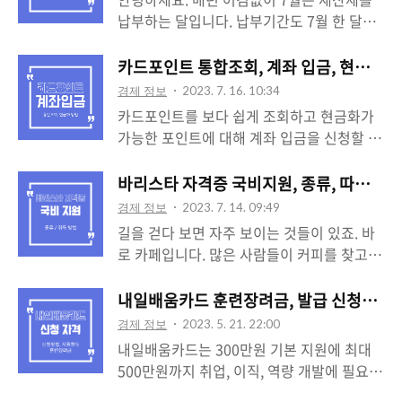
크게 3가지이며 국세 환급금 소멸시효는 5년
납부하는 달입니다. 납부기간도 7월 한 달로
이라고 하니 꼭 환급 받으시길 바랍니다. 이
짧기 때문에 납부하기 전 재산세 조회와 여러
기간동안 국세 환급금을 찾아가지 않는다면
혜택들을 알면 좋을 것 같습니다. 재산세에
카드포인트 통합조회, 계좌 입금, 현금화 
국고로 회수됩니다. 자녀 장려금과 근로장려
대한 내용과 종류를 알아보는 시간도 가져보
경제 정보
2023. 7. 16. 10:34
금 등 지원금을 신청하였을 경우도 소액 발생
겠습니다. 많은 비용이 나가는 시점에 조금이
카드포인트를 보다 쉽게 조회하고 현금화가
할 수 있다고 하니 꼭 국세 환급금 조회 또는
라도 덜 내보는 쪽으로 이득을 보는 게 좋겠
가능한 포인트에 대해 계좌 입금을 신청할 수
찾기를 통해 용돈 받는 기분을 받아보시길 바
죠? 재산세 조회 재산세는 지방세에 속하는
있도록 카드업계가 공동 개발 운영하는 서비
랍니다. 국세 환급금 조회 국세 환급금 조회
세금으로 건축물, 선박, 항공기의 소유에 대
스가 있습니다. 따라서 카드사별로 사용 후
바리스타 자격증 국비지원, 종류, 따는 방
는 크게 3가지로 조회할 수 있다고 하였습니
하여 그 소유자에게 부과하는 시, 군세를 말
쌓인 포인트를 계좌로 입금받을 수 있는 카드
다. 홈택스, 손택스, 정부24에서 조회가 가능
경제 정보
2023. 7. 14. 09:49
합니다. 따라서 지방세 납부를 위해 위택스에
포인트 통합조회, 계좌입금, 현금화 방법에
합니다. 조회 방법은..
길을 걷다 보면 자주 보이는 것들이 있죠. 바
서 진행하게 되는데요. 위택스 홈페이지에 접
대해 알아보겠습니다. 관련 NEWS 카드 포인
로 카페입니다. 많은 사람들이 커피를 찾고
속하여 납부하기 -> 지방세 -> 로그인을 진행
트 사라질라.. "현금화, 금투자, 기부 등 혜택
즐겨 마시고 있기 때문에 카페 창업에 대해
합니다. 방법은 간단하니 따라오시면 되겠습
챙겨야" 카드포인트, 1원도 바로 계좌로 입금
도전하는 사람들도 많죠. 그래서 바리스타 자
내일배움카드 훈련장려금, 발급 신청자격 
니다. 조회기간과 관할자치단체 등 선택 후
"... 모르시는 분 없게 해주세요" ▣ 카드포인
격증을 공부하는 사람들이 많아지고 있습니
검색을 누르시면 해당 재산세 조회를 하실 수
경제 정보
2023. 5. 21. 22:00
트 통합조회 현재 여신금융협회 카드포인트
다. 개인적으로 바리스타 자격증을 따기 위해
있습니다. 금액과 납..
내일배움카드는 300만원 기본 지원에 최대
통합조회에서 본인인증 또는 회원가입을 통
학원을 찾지만 비용이 부담되어 망설이지기
500만원까지 취업, 이직, 역량 개발에 필요한
해 11개 카드사의 포인트를 조회할 수 있습니
도 하죠. 그래서 오늘은 바리스타 자격증 국
훈련을 지원하는 카드입니다. 지원 범위 내에
다. 잔여 포인트와 소멸예정 포인트, 소멸예