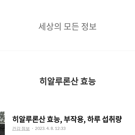
세
세상의 모든 정보
상
의
모
든
정
히알루론산 효능
보
히알루론산 효능, 부작용, 하루 섭취량
건강 정보
2023. 4. 8. 12:33