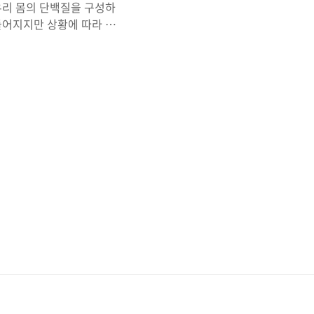
우리 몸의 단백질을 구성하
들어지지만 상황에 따라 만
니다. 타우린은 특히 심장과
롤을 이동시키는 등 여러 대
작용, 하루 권장량과 많은
 혈관을 확장시키는 산화 질
한 아미노산인 BCAA와 함
합니다. 여러 타우린 효능을