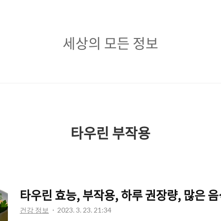
세
세상의 모든 정보
상
의
모
든
정
타우린 부작용
보
타우린 효능, 부작용, 하루 권장량, 많은 
건강 정보
2023. 3. 23. 21:34