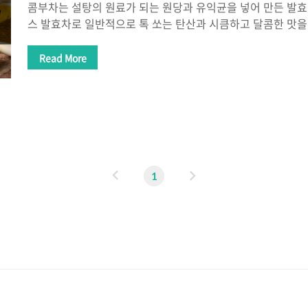
콤부차는 설탕의 원료가 되는 원당과 유익균을 넣어 만든 발
스 발효차로 일반적으로 톡 쏘는 탄산과 시큼하고 달콤한 맛을
형차 또는 음료의 형태로 쉽게 구할 수 있습니다. 원래는 발효
나고 끝맛이 과일주를 생각하게 하는 미묘한 맛이 나는데 이 
Read More
는 향신료를 첨가하여 거부감을 없애줍니다. 마시면 건강해지는
시는 법과 콤부차 카페인 성분에 대해 알아보겠습니다. 콤부차 
장 건강 개선. 콤부차에는 장에 서식하는 박테리아 및 효모
있습니다. 프로바이오틱스는 장에 좋은 박테리아의 성장을 촉
은 도움을 줍니다. 유산균..
이
다
1
전
음