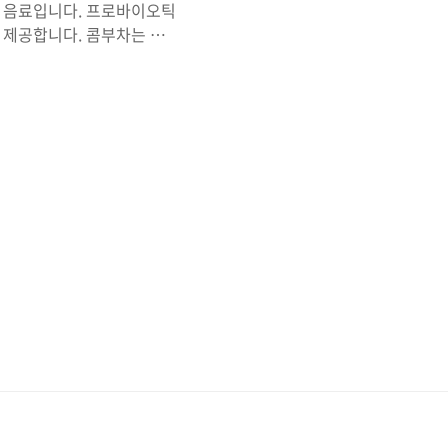
효 음료입니다. 프로바이오틱
 제공합니다. 콤부차는 고
된 식초나 술과 같은 냄새가
향을 제거하기 위해 과일 또
 콤부차 효능, 부작용, 마
효능 콤부차 효능 첫 번째,
인 프로바이오틱스를 함유하고
진시키고 장건강 개선에 많