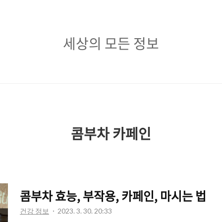
세
세상의 모든 정보
상
의
모
든
정
콤부차 카페인
보
콤부차 효능, 부작용, 카페인, 마시는 법
건강 정보
2023. 3. 30. 20:33