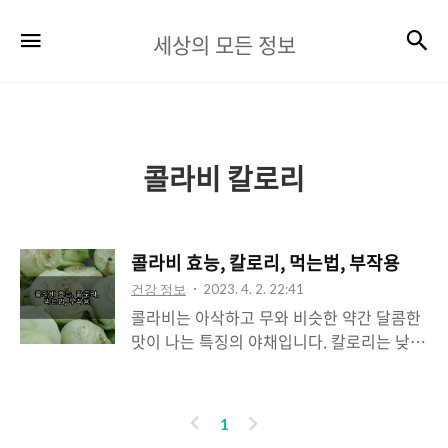
세
검
메뉴
세상의 모든 정보
상
의
모
든
콜라비 칼로리
정
보
콜라비 효능, 칼로리, 먹는법, 부작용
건강 정보
2023. 4. 2. 22:41
콜라비는 아삭하고 무와 비슷한 약간 달콤한
맛이 나는 특징의 야채입니다. 칼로리는 낮고
미네랄과 섬유질이 풍부하여 많은 사람들이
찾아 먹는 식품입니다. 다이어트하는 사람들
에게 좋은 채소이며 다양한 음식으로도 만들
이
다
1
어 먹을 수 있는 콜라비. 유럽이 원산지이지