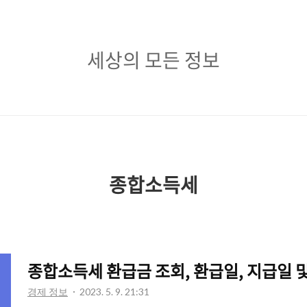
세
세상의 모든 정보
상
의
모
든
정
종합소득세
보
종합소득세 환급금 조회, 환급일, 지급일 및
경제 정보
2023. 5. 9. 21:31