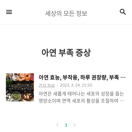
세
검
메뉴
세상의 모든 정보
상
의
모
든
아연 부족 증상
정
보
아연 효능, 부작용, 하루 권장량, 부족 증상
건강 정보
2023. 3. 24. 21:50
아연은 새롭게 태어나는 세포의 성장을 돕는
영양소이며 면역 세포의 활성을 조절하여 면
역력을 높여주는 역할을 합니다. 징크라고도
불리는 아연은 신체의 다양한 생리적 과정에
중요한 역할을 하는 필수 미네랄로 적절한 아
이
다
1
연 섭취는 건강상 이점이 다양하게 있어 필요