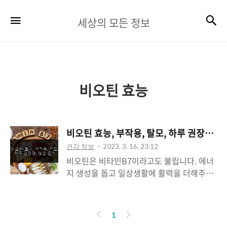
세
검
메뉴
세상의 모든 정보
상
의
모
든
비오틴 효능
정
보
비오틴 효능, 부작용, 탈모, 하루 권장량, 
건강 정보
2023. 3. 16. 23:12
비오틴은 비타민B7이라고도 불립니다. 에너
지 생성을 돕고 일상생활에 활력을 더해주는
영양소입니다. 그래서 평소 피곤함을 많이 느
끼는 분에게 필요하겠습니다. 그리고 단백질
을 만드는 아미노산의 대사에 꼭 필요한 영양
이
다
1
소입니다. 아미노산은 피부 재생에 꼭 필요한