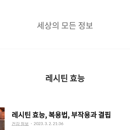
세
세상의 모든 정보
상
의
모
든
정
레시틴 효능
보
레시틴 효능, 복용법, 부작용과 결핍
건강 정보
2023. 3. 2. 21:36