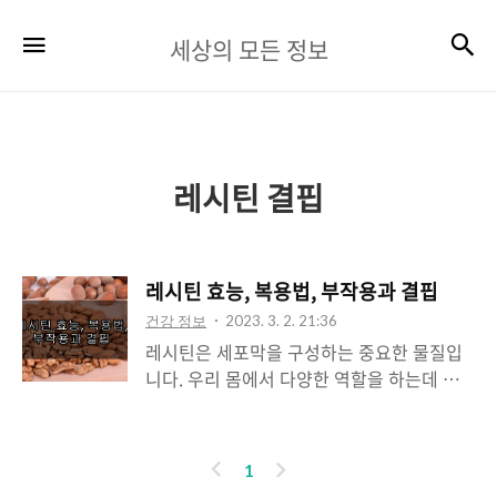
세
검
메뉴
세상의 모든 정보
상
의
모
든
레시틴 결핍
정
보
레시틴 효능, 복용법, 부작용과 결핍
건강 정보
2023. 3. 2. 21:36
레시틴은 세포막을 구성하는 중요한 물질입
니다. 우리 몸에서 다양한 역할을 하는데 혈
관을 손상시키는 나쁜 콜레스테롤을 낮춰줍
니다. 그리고 좋은 콜레스테롤을 높여 혈중
콜레스테롤 수치를 개선하는데 많은 도움을
이
다
1
줍니다. 또한 뇌에서 정보를 전달하는 과정에