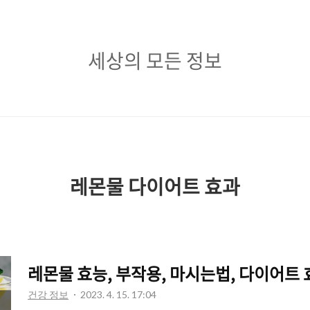
세
세상의 모든 정보
상
의
모
든
정
레몬물 다이어트 효과
보
레몬물 효능, 부작용, 마시는법, 다이어트 
건강 정보
2023. 4. 15. 17:04