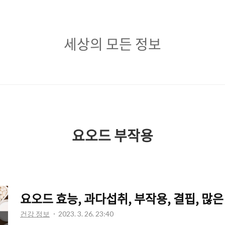
세
세상의 모든 정보
상
의
모
든
정
요오드 부작용
보
요오드 효능, 과다섭취, 부작용, 결핍, 많은
건강 정보
2023. 3. 26. 23:40