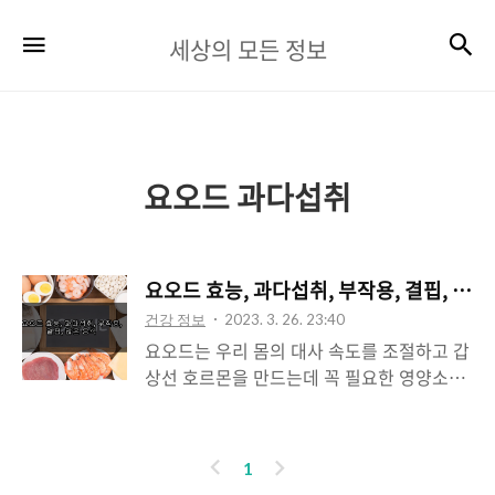
세
검
메뉴
세상의 모든 정보
상
의
모
든
요오드 과다섭취
정
보
요오드 효능, 과다섭취, 부작용, 결핍, 많은
건강 정보
2023. 3. 26. 23:40
요오드는 우리 몸의 대사 속도를 조절하고 갑
상선 호르몬을 만드는데 꼭 필요한 영양소입
니다. 에너지 생성을 돕고 생활하는데 활력을
더해주는 효능도 있습니다. 요오드는 아이오
딘이라는 이름으로도 불리는데 세포와 조직
이
다
1
및 기관의 신진대사, 성장 및 발달을 조절하