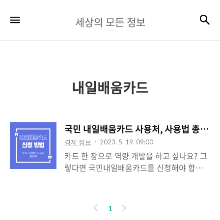
세
검
메뉴
세상의 모든 정보
상
의
모
든
내일배움카드
정
보
국민 내일배움카드 사용처, 사용법 총정리
경제 정보
2023. 5. 19. 09:00
카드 한 장으로 역량 개발을 하고 싶나요? 그
렇다면 국민내일배움카드를 신청해야 합니
다. 취업, 이직, 역량 개발에 필요한 훈련을 국
민배움카드 한 장으로 가능합니다. 고용노동
부에서 심사 후 적합성을 인정받게 된다면 일
이
다
1
정 금액을 지원받아 관심 분야의 업무 역량을