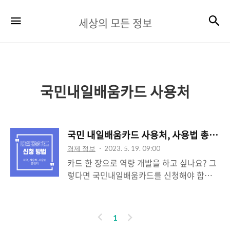
세
검
메뉴
세상의 모든 정보
상
의
모
든
국민내일배움카드 사용처
정
보
국민 내일배움카드 사용처, 사용법 총정리
경제 정보
2023. 5. 19. 09:00
카드 한 장으로 역량 개발을 하고 싶나요? 그
렇다면 국민내일배움카드를 신청해야 합니
다. 취업, 이직, 역량 개발에 필요한 훈련을 국
민배움카드 한 장으로 가능합니다. 고용노동
부에서 심사 후 적합성을 인정받게 된다면 일
이
다
1
정 금액을 지원받아 관심 분야의 업무 역량을