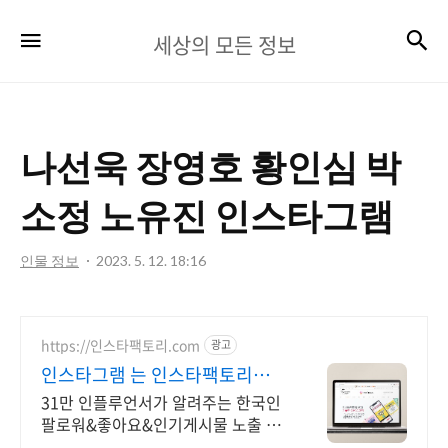
세
검
메뉴
세상의 모든 정보
상
의
모
나선욱 장영호 황인심 박
든
정
소정 노유진 인스타그램
보
인물 정보
2023. 5. 12. 18:16
https://인스타팩토리.com
광고
인스타그램 는 인스타팩토리
100% 실제 한국인 증가
31만 인플루언서가 알려주는 한국인
팔로워&좋아요&인기게시물 노출 관
리 31만 인플루언서가 알려주는 인스