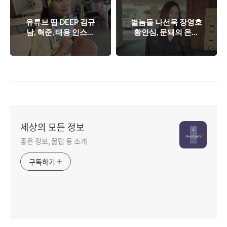
유튜브 띱 DEEP 김규
별놈들 나선욱 장영호
남, 혁준, 태용 인스타
황인심, 문돼의 온도
프로필 인물정보 나이
소정 유진 인물정보
MBTI
인스타그램
세상의 모든 정보
좋은 정보, 꿀팁 등 소개
구독하기