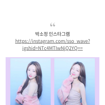
박소정 인스타그램
https://instagram.com/sso_wave?
igshid=NTc4MTIwNjQ2YQ==