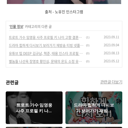
출처 - 노유진 인스타그램
'
인물 정보
' 카테고리의 다른 글
2023.09.11
트로트 가수 임영웅 사주 프로필 키 나이 고향 결혼식 팬카페 미우새(미운 우리 새끼)
(1)
2023.09.04
드라마 힙하게 다시보기 보러가기 재방송 티빙 넷플릭스 인물관계도
(0)
2023.08.13
유튜브 띱 DEEP 김규남, 혁준, 태용 인스타 프로필 인물정보 나이 MBTI
(0)
2023.05.12
별놈들 나선욱 장영호 황인심, 문돼의 온도 소정 유진 인물정보 인스타그램
(0)
관련글
관련글 더보기
트로트 가수 임영웅
드라마 힙하게 다시보
사주 프로필 키 나이
기 보러가기 재방송
고향 결혼식 팬카페
티빙 넷플릭스 인물관
미우새(미운 우리 새
계도
끼)