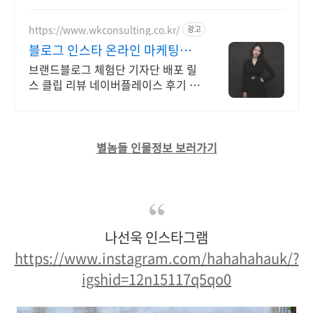
타그램 알고리즘 기반으로 된 최적화
좋아요 증가
https://www.wkconsulting.co.kr/
광고
블로그 인스타 온라인 마케팅
WK컨설팅 온라인마케팅 업체
브랜드블로그 체험단 기자단 배포 릴
스 클립 리뷰 네이버플레이스 후기 광
고 마케팅
별놈들 인물정보 보러가기
나선욱 인스타그램
https://www.instagram.com/hahahahauk/?
igshid=12n15117q5qo0